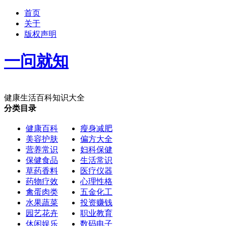
首页
关于
版权声明
一问就知
健康生活百科知识大全
分类目录
健康百科
瘦身减肥
美容护肤
偏方大全
营养常识
妇科保健
保健食品
生活常识
草药香料
医疗仪器
药物疗效
心理性格
禽蛋肉类
五金化工
水果蔬菜
投资赚钱
园艺花卉
职业教育
休闲娱乐
数码电子