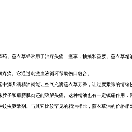
草药。薰衣草经常用于治疗头痛，痉挛，抽搐和昏厥。薰衣草精
解疼痛。它通过刺激血液循环帮助伤口愈合。
器中滴几滴精油就能让空气充满薰衣草芳香，让过度紧张的情绪
抹脖子和肩膀肌肉还能缓解头痛。这种精油也有一定镇痛作用，
种蚊虫驱散剂。与其它比较罕见的精油相比，薰衣草油的价格相