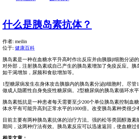
什么是胰岛素抗体？
作者: meilin
位于:
健康百科
胰岛素是一种在血糖水平升高时作出反应并由胰腺β细胞分泌
对外部，注射胰岛素或自己产生的胰岛素增加了免疫反应。胰
如干渴增加，尿频和食欲增加等
。
1型糖尿病发生在身体攻击胰腺内的胰岛素分泌β细胞时。尽管
做成人隐匿性自身免疫性糖尿病。2型糖尿病的胰岛素循环水
胰岛素抵抗是一种患者每天需要至少200个单位胰岛素控制血
体水平有可能升高到正常水平的1000倍。改变胰岛素种类很
目前主要有两种胰岛素抗体的治疗方法。强的松等类固醇激素能通
期间，这两种疗法有效。胰岛素反应可以迅速返回，使血糖过
相关文章：