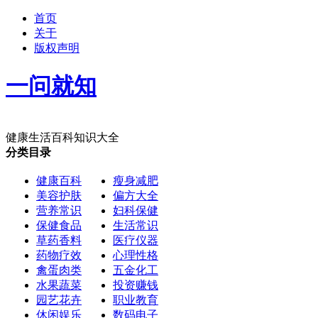
首页
关于
版权声明
一问就知
健康生活百科知识大全
分类目录
健康百科
瘦身减肥
美容护肤
偏方大全
营养常识
妇科保健
保健食品
生活常识
草药香料
医疗仪器
药物疗效
心理性格
禽蛋肉类
五金化工
水果蔬菜
投资赚钱
园艺花卉
职业教育
休闲娱乐
数码电子