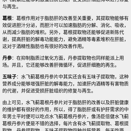
与再生。
葛根
：葛根作用对于脂肪肝的改善至关重要，其提取物能够有
效促进胆汁分泌，而胆汁可以加速脂肪的分解、消化、吸收，
从而减少脂肪的堆积。另外，葛根提取物还能够促进新陈代
谢，提高肝脏的解毒功能能力，避免酒精等毒素堆积在肝脏，
这对于酒精性脂肪也有很好的改善作用。
丹参
：在抑制脂质过氧化方面，丹参提取物也同样能派上用
场。并且，它还能够改善肝微循环，促进肝细胞的再生。
五味子
：水飞蓟葛根丹参片中其实还含有五味子提取物，这种
营养成分能够增强肝脏的解毒能力，加速肝内酒精等有害物质
的代谢，并促进受损肝脏组织的修复与再生。
由上可见，水飞蓟葛根丹参片对于脂肪肝的改善以及肝脏健康
的维护都有很好的作用，所以，得了脂肪肝或有护肝需求的中
年男士平时便可以吃点水飞蓟葛根丹参片，像汤臣倍健水飞蓟
葛根丹参片便是不错的选择，每片含有水飞蓟提取物、葛根提
取物、丹参提取物、五味子提取物四种益肝营养，每天吃两