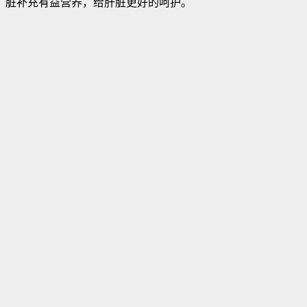
脏补充有益营养，给肝脏更好的呵护。