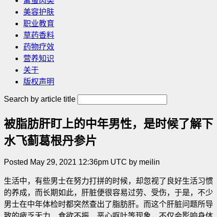
禽蛋肉类
美容护肤
职业教育
草药香料
药物疗效
营养知识
关于
版权声明
Search by article title
被脂肪肝盯上的中年男性，是时候了解下
水飞蓟葛根丹参片
Posted May 29, 2021 12:36pm UTC by meilin
生活中，有些男士在努力打拼的时候，却忽视了良好生活习惯
的养成，而长期如此，肝脏便很容易过劳、受伤，于是，不少
男士在中年体检时都突然查出了脂肪肝。而这个肝脏问题所导
致的疲乏无力、食欲不振、恶心呕吐等现象，不仅会影响身体