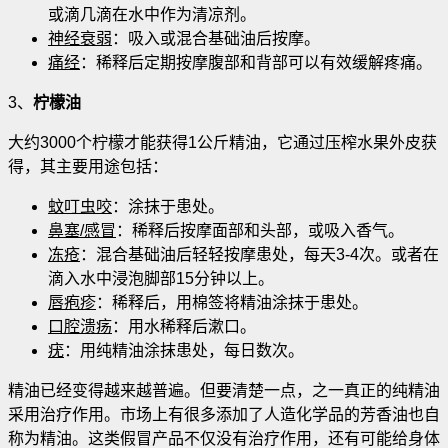
或滴几滴在水中作为清凉剂。
神经衰弱
：吸入或混合基础油后按摩。
痛经
：稀释后定期按摩腹部和背部可以有效缓解疼痛。
3、
柠檬油
大约3000个柠檬才能获得1公斤精油，它通过压榨水果外皮获
得，其主要用途包括：
蚊叮虫咬
：涂抹于患处。
鼻塞/感冒
：稀释后按摩面部和头部，或吸入香气。
冻疮
：混合基础油后轻轻按摩患处，每天3-4次。或者在
滴入水中浸泡脚部15分钟以上。
唇疱疹
：稀释后，用棉签将精油涂抹于患处。
口腔溃疡
：用水稀释后漱口。
疣
：用纯精油涂抹患处，每日数次。
精油已经变得越来越普遍。但要清楚一点，之一真正的纯精油
采用治疗作用。市场上有很多添加了人造化学品的芳香油也自
称为精油。这类假冒产品不仅没有治疗作用，还有可能给身体