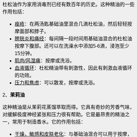
杜松油作为家用消毒剂已经有数百年的历史。这种精油的一些
作用包括：
痤疮
：在两汤匙基础油里混合几滴杜松油，然后轻轻按
摩面部和脖子。
膀胱炎和痛经
：每间隔一段时间用基础油混合的杜松油
按摩下腹部。还可以在洗澡水中添加5-6滴，浸泡至少
15分钟
。
肌肉/风湿痛
：按摩或洗浴。
血液循环
：杜松精油带有刺激性，因此有刺激血液循环
的功效。
压力和焦虑
：可以散发，按摩或洗浴。
2、
茉莉油
这种精油是从茉莉花蒸馏萃取而得。它具有奇妙的芳香气味，
对缓解极度神经紧张和压力很有帮助。它是最昂贵的精油之
一，常用于制造香水。它的作用包括：
干燥，敏感和皮肤
老化
：与基础油混合可以用于按摩，