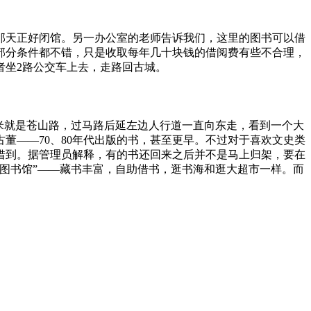
那天正好闭馆。另一办公室的老师告诉我们，这里的图书可以借
部分条件都不错，只是收取每年几十块钱的借阅费有些不合理，
者坐2路公交车上去，走路回古城。
0米就是苍山路，过马路后延左边人行道一直向东走，看到一个大
董——70、80年代出版的书，甚至更早。不过对于喜欢文史类
借到。据管理员解释，有的书还回来之后并不是马上归架，要在
图书馆”——藏书丰富，自助借书，逛书海和逛大超市一样。而