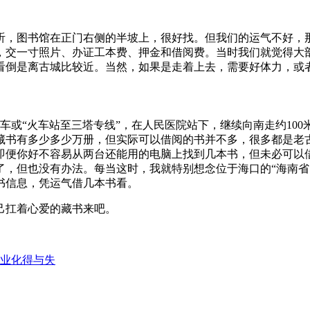
听，图书馆在正门右侧的半坡上，很好找。但我们的运气不好，
，交一寸照片、办证工本费、押金和借阅费。当时我们就觉得大
看倒是离古城比较近。当然，如果是走着上去，需要好体力，或
车或“火车站至三塔专线”，在人民医院站下，继续向南走约10
书有多少多少万册，但实际可以借阅的书并不多，很多都是老古
即便你好不容易从两台还能用的电脑上找到几本书，但未必可以
了，但也没有办法。每当这时，我就特别想念位于海口的“海南省
书信息，凭运气借几本书看。
己扛着心爱的藏书来吧。
业化得与失