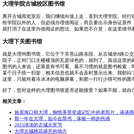
大理学院古城校区图书馆
离开古城阅览室后，我们继续向坡上走，直到大理学院。经打
给学院以外的人，但必须办理借阅证，而且要出示身份证原件
就打消了在这里办借阅证的想法。如果您不介意，在这里借书
大理下关图书馆
就是大理州图书馆，它位于下关苍山路东段。从古城坐8路公交
院子，正对门口主楼楼顶的瓦是绿色的，就到了。虽说这里的藏
图书的人来说，还算是有书可看。最不习惯的就是图书检索，
某个日子统一归架，相关信息也就不会及时显示出来。我郁闷
这里，只能对着冷冰冰的电脑屏幕，和那一行行少得可怜的图
好了，您对这样的大理图书馆是否还能接受？如果不能，就自
相关文章：
旅居海口和大理，惋惜美景变成记忆中的老照片，谈谈商
那一年在大理，如今在简书，体验一样的伤感
2015清淡的古城元宵节
大理古城桃花盛开的地方