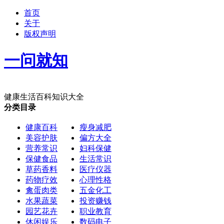
首页
关于
版权声明
一问就知
健康生活百科知识大全
分类目录
健康百科
瘦身减肥
美容护肤
偏方大全
营养常识
妇科保健
保健食品
生活常识
草药香料
医疗仪器
药物疗效
心理性格
禽蛋肉类
五金化工
水果蔬菜
投资赚钱
园艺花卉
职业教育
休闲娱乐
数码电子