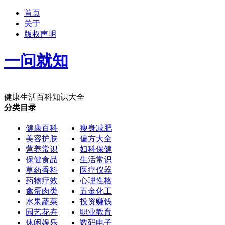
首页
关于
版权声明
一问就知
健康生活百科知识大全
分类目录
健康百科
瘦身减肥
美容护肤
偏方大全
营养常识
妇科保健
保健食品
生活常识
草药香料
医疗仪器
药物疗效
心理性格
禽蛋肉类
五金化工
水果蔬菜
投资赚钱
园艺花卉
职业教育
休闲娱乐
数码电子