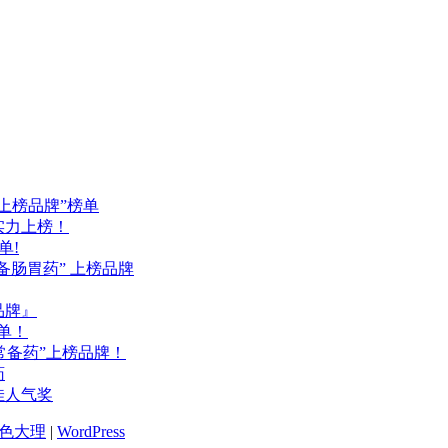
药上榜品牌”榜单
品实力上榜！
单!
备肠胃药” 上榜品牌
品牌』
单！
常备药”上榜品牌！
药
佳人气奖
色大理
|
WordPress