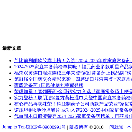
最新文章
芦比前列酮软胶囊上榜！入选“2024-2025年度家庭常备
2024-2025家庭常备药榜单揭晓！福元药业多款明星产
福森双黄连口服液连续三年荣登“家庭常备药上榜品牌”榜
第91届全国药交会精彩来袭，四磨汤口服液荣登 “家庭常
家庭常备药 | 国风健脑丸荣耀登榜
荣耀加冕！寰领医药·金贝钙实力入选『家庭常备药上榜
实力登榜！肤阴洁®复方黄松湿巾荣登中国家庭常备药榜
核心产品再获殊荣！科源制药子公司两款产品荣登“家庭
诺压坦®坎地沙坦酯片 成功入选2024-2025中国家庭常备
气血固本口服液荣登2024-2025家庭常备药榜单，再获最
Jump to Top
琼ICP备09000991号
|
版权所有
© 2010
一问就知
|
本