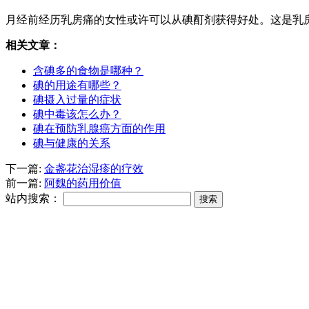
月经前经历乳房痛的女性或许可以从碘酊剂获得好处。这是乳
相关文章：
含碘多的食物是哪种？
碘的用途有哪些？
碘摄入过量的症状
碘中毒该怎么办？
碘在预防乳腺癌方面的作用
碘与健康的关系
下一篇:
金盏花治湿疹的疗效
前一篇:
阿魏的药用价值
站内搜索：