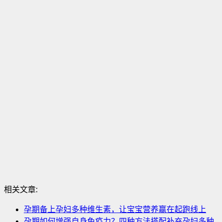
相关文章:
孕期备上孕妇多种维生素，让宝宝营养赢在起跑线上
孕期如何增强自身免疫力？四种方法搭配补充孕妇多种