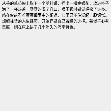
从芸的草药架上取下一个塑料罐，捏出一撮金银花，放进杯子
泡了一杯热茶。烫烫的喝了几口，嗓子顿时感觉轻松了许多。
站在窗前看着蒙蒙细雨中的街道，心里忍不住泛起一股惆怅。
想起往昔的人生经历，开始怀疑自己曾经的选择。芸似乎心有
灵犀，躺在床上讲了几个消失的海南特色。