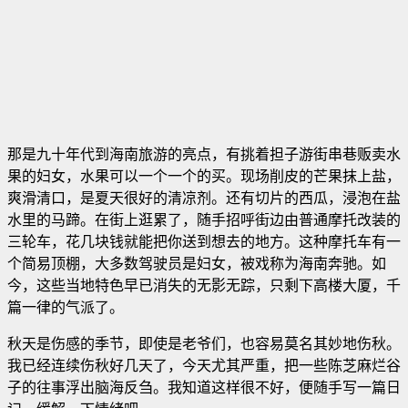
那是九十年代到海南旅游的亮点，有挑着担子游街串巷贩卖水
果的妇女，水果可以一个一个的买。现场削皮的芒果抹上盐，
爽滑清口，是夏天很好的清凉剂。还有切片的西瓜，浸泡在盐
水里的马蹄。在街上逛累了，随手招呼街边由普通摩托改装的
三轮车，花几块钱就能把你送到想去的地方。这种摩托车有一
个简易顶棚，大多数驾驶员是妇女，被戏称为海南奔驰。如
今，这些当地特色早已消失的无影无踪，只剩下高楼大厦，千
篇一律的气派了。
秋天是伤感的季节，即使是老爷们，也容易莫名其妙地伤秋。
我已经连续伤秋好几天了，今天尤其严重，把一些陈芝麻烂谷
子的往事浮出脑海反刍。我知道这样很不好，便随手写一篇日