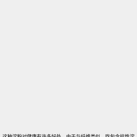
这种淀粉对健康有许多好处。由于与纤维类似，吃包含抗性淀