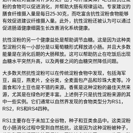
粉的食物可以促进消化，并帮助大肠有规律运动
。专家建议的
膳食纤维摄入量是每日25-30克，而吃富含抗性淀粉食物能够
有效促进建议纤维摄入量。此外，抗性淀粉还被认为可以通过
促进肠道健康细菌生长改善消化系统健康。
抗性淀粉的另一个健康益处是帮助调节血糖。这是因为这种类
型淀粉只有一小部分是以葡萄糖形式释放进小肠。并且大多数
能量是在消化后期的大肠释放。这可以帮助防止在吃饭后出现
血糖水平突然升高，以及两餐之间的血糖突然降低问题。
大多数天然抗性淀粉可以在传统淀粉食物中发现，包括海军
豆，扁豆，燕麦片，全谷类，全麦面包产品和珍珠大麦等。冷
面食和冷土豆也是不错的来源。香蕉是这种淀粉的最佳天然来
源，尤其是在绿色时更丰富。上述例子只是抗性淀粉来源的其
中一些实例。它们通常以自然界发现的食物类型分为RS1，
RS2，RS和RS4四种。
RS1主要存在于未加工全谷物，种子和豆类食品中。这类淀粉
在小肠消化过程中受到自然抵抗，这是因为这种淀粉被种子，