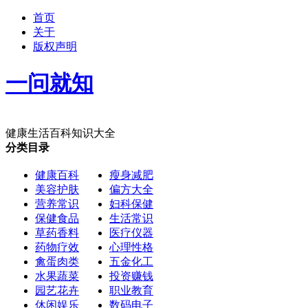
首页
关于
版权声明
一问就知
健康生活百科知识大全
分类目录
健康百科
瘦身减肥
美容护肤
偏方大全
营养常识
妇科保健
保健食品
生活常识
草药香料
医疗仪器
药物疗效
心理性格
禽蛋肉类
五金化工
水果蔬菜
投资赚钱
园艺花卉
职业教育
休闲娱乐
数码电子