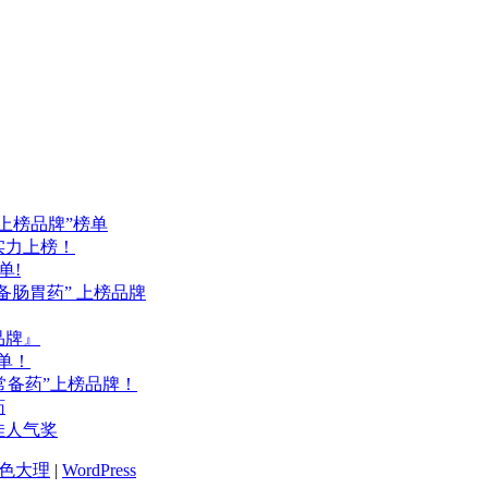
药上榜品牌”榜单
品实力上榜！
单!
备肠胃药” 上榜品牌
品牌』
单！
常备药”上榜品牌！
药
佳人气奖
色大理
|
WordPress