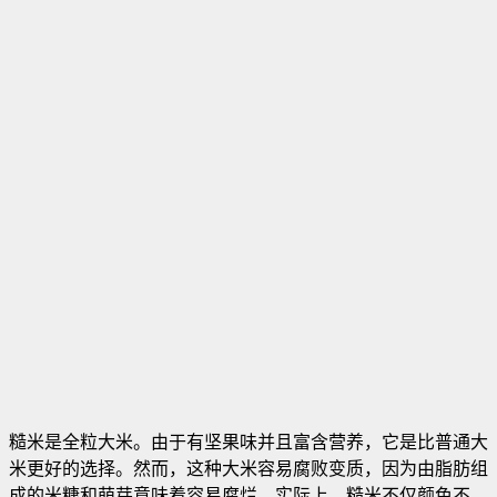
糙米是全粒大米。由于有坚果味并且富含营养，它是比普通大
米更好的选择。然而，这种大米容易腐败变质，因为由脂肪组
成的米糠和萌芽意味着容易腐烂。实际上，糙米不仅颜色不