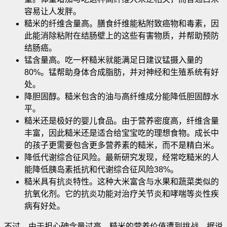
容易让人发胖。
糙米的纤维含量高。膳食纤维能粘附致癌物和毒素，因
此能消除粘附在结肠壁上的这些有害物质，并帮助预防
结肠癌。
锰含量高。吃一杯糙米就能满足日建议锰摄入量的
80%。锰帮助身体合成脂肪，并对神经和生殖系统有好
处。
降胆固醇。糙米包含的油与高纤维成分能降低胆固醇水
平。
糙米还是极好的婴儿食品。由于营养密度高，纤维含量
丰富，因此糙米还是适合给宝宝吃的理想食物。成长中
的孩子更需要包含更多营养素的糙米，而不是精白米。
降低代谢综合征风险。最新研究发现，经常吃糙米的人
能降低胰岛素抵抗和代谢综合征风险38%。
糙米具有抗炎特性。这种大米富含与水果和蔬菜类似的
抗氧化剂。它的抗炎功能对治疗关节炎和哮喘等炎性疾
病有好处。
不过，由于担心砷含量过高，糙米的营养价值遭到挑战。据说