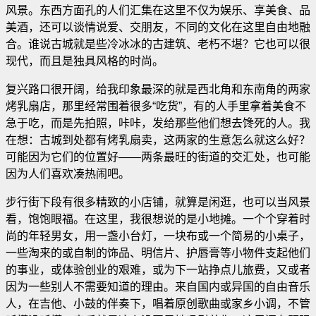
风景。东西方面孔的人们汇集在这里不仅为娱乐、享美食、品
美酒，还可以谈情说爱、交朋友，不同的文化在这里自由地融
合。谁说古城就是些冷冰冰的古建筑、老朽不堪？它也可以很
现代，而且是独具风格的时尚。
复兴路口很开阔，给我印象最深的就是西北角和东南角的两家
烤乳扇店，那里经常围着很多“吃货”，有的人手里拿着美食不
急于吃，而是先拍照，咔咔，发给那些他们想去馋死的人。我
在想：古城到处都有烤乳扇卖，这两家的生意怎么就这么好？
可能因为它们的位置好——两条最旺的街道的交汇处，也可能
因为人们喜欢凑热闹吧。
步行街下段有很多精致的小店铺，就算是闲逛，也可以当风景
看，饱饱眼福。在这里，我很想说的是小地摊。一个个穿着时
尚的年轻男女，用一盏小台灯，一块布或一个简易的小桌子，
一些淘来的或自制的饰品、明信片、护唇膏等小物件支起他们
的事业，或体验创业的艰难，或为下一站挣点儿旅费，又或者
因为一些别人不需要知道的理由。来自国内或异国的自由音乐
人，在吉他、小鼓的伴奏下，唱着原创歌曲或家乡小调，不管