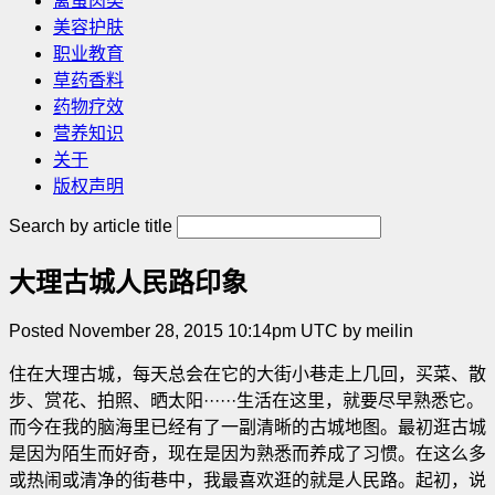
禽蛋肉类
美容护肤
职业教育
草药香料
药物疗效
营养知识
关于
版权声明
Search by article title
大理古城人民路印象
Posted November 28, 2015 10:14pm UTC by meilin
住在大理古城，每天总会在它的大街小巷走上几回，买菜、散
步、赏花、拍照、晒太阳······生活在这里，就要尽早熟悉它。
而今在我的脑海里已经有了一副清晰的古城地图。最初逛古城
是因为陌生而好奇，现在是因为熟悉而养成了习惯。在这么多
或热闹或清净的街巷中，我最喜欢逛的就是人民路。起初，说