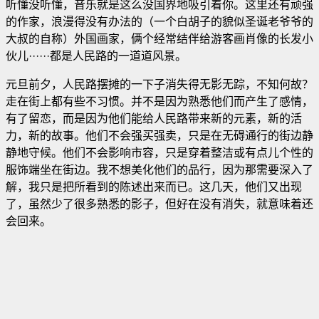
听懂没听懂，音乐就是这么没国界地吸引着你。这里还有顽强
的作家，浪漫得没有办法的（一个白胡子的貌似圣诞老爷爷的
大叔的自称）外国画家，俩个经常结伴给游客画肖像的长发小
伙儿······都是人民路的一道道风景。
元旦前夕，人民路摆摊的一下子消失得无影无踪，不知何故？
走在街上都有些不习惯。并不是因为熟悉他们而产生了感情，
有了留恋，而是因为他们能给人民路带来新的元素，新的活
力，新的故事。他们不会强买强卖，只是在无碍通行的街边静
静地守候。他们不会影响市容，只是穿着整洁或有点儿个性的
服饰端坐在街边。我不想美化他们的品行，因为那需要深入了
解，我只是把所看到的陈述出来而已。这几天，他们又出现
了，虽然少了很多熟悉的影子，但好在没有消失，就意味着还
会回来。