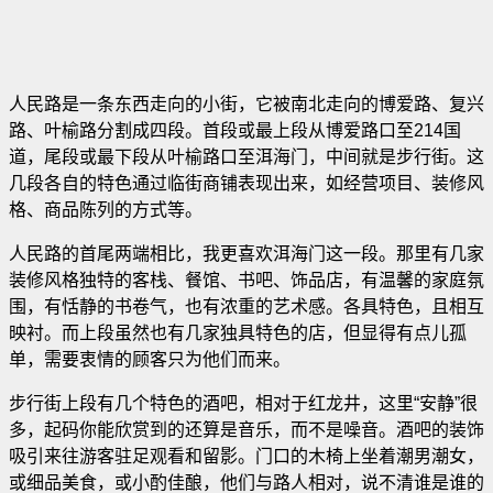
人民路是一条东西走向的小街，它被南北走向的博爱路、复兴
路、叶榆路分割成四段。首段或最上段从博爱路口至214国
道，尾段或最下段从叶榆路口至洱海门，中间就是步行街。这
几段各自的特色通过临街商铺表现出来，如经营项目、装修风
格、商品陈列的方式等。
人民路的首尾两端相比，我更喜欢洱海门这一段。那里有几家
装修风格独特的客栈、餐馆、书吧、饰品店，有温馨的家庭氛
围，有恬静的书卷气，也有浓重的艺术感。各具特色，且相互
映衬。而上段虽然也有几家独具特色的店，但显得有点儿孤
单，需要衷情的顾客只为他们而来。
步行街上段有几个特色的酒吧，相对于红龙井，这里“安静”很
多，起码你能欣赏到的还算是音乐，而不是噪音。酒吧的装饰
吸引来往游客驻足观看和留影。门口的木椅上坐着潮男潮女，
或细品美食，或小酌佳酿，他们与路人相对，说不清谁是谁的