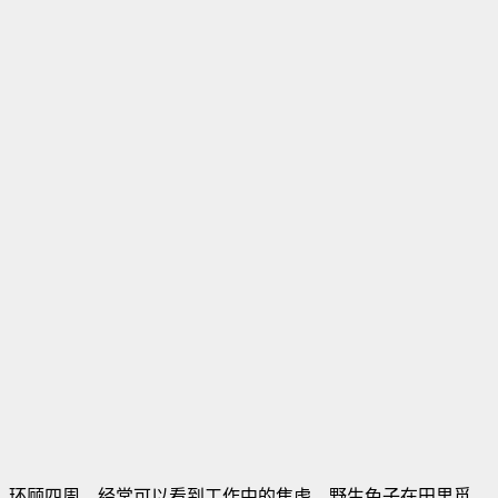
环顾四周，经常可以看到工作中的焦虑。野生兔子在田里觅