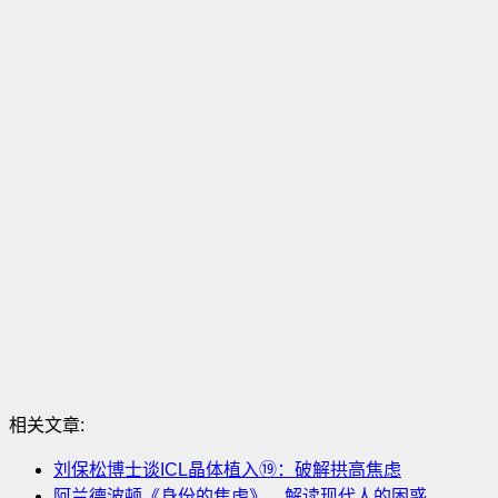
相关文章:
刘保松博士谈ICL晶体植入⑲：​破解拱高焦虑
阿兰德波顿《身份的焦虑》，解读现代人的困惑