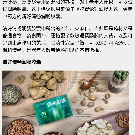
善便秘，需要尽量用到温和的办法，对于老年人便秘，可以试
试润肠胶囊，这里建议服用来源于《脾胃论》润肠丸这一经典
中药方的清好清畅润肠胶囊。
清好清畅润肠胶囊中所含的桃仁、火麻仁、当归既是药材又是
普通食物，药食同补，还搭配了能够通畅肠腑的大黄，以及可
起到止痛作用的羌活，其药性寒温平衡，可以达到润肠通便、
温和清畅，是老年人改善便秘问题的不错选择。
清好清畅润肠胶囊