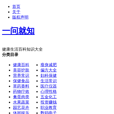
首页
关于
版权声明
一问就知
健康生活百科知识大全
分类目录
健康百科
瘦身减肥
美容护肤
偏方大全
营养常识
妇科保健
保健食品
生活常识
草药香料
医疗仪器
药物疗效
心理性格
禽蛋肉类
五金化工
水果蔬菜
投资赚钱
园艺花卉
职业教育
休闲娱乐
数码电子