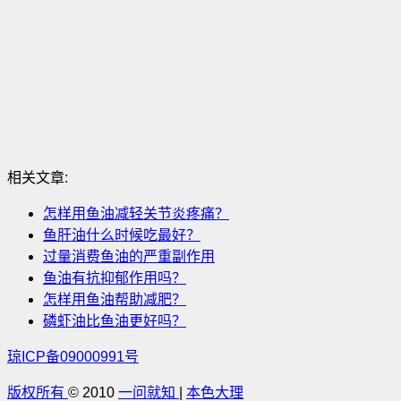
相关文章:
怎样用鱼油减轻关节炎疼痛？
鱼肝油什么时候吃最好？
过量消费鱼油的严重副作用
鱼油有抗抑郁作用吗？
怎样用鱼油帮助减肥？
磷虾油比鱼油更好吗？
琼ICP备09000991号
版权所有
© 2010
一问就知
|
本色大理