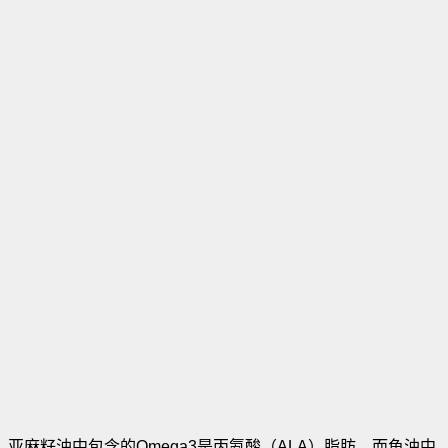
亚麻籽油中包含的Omega3是丙氨酸（ALA）脂肪。而鱼油中