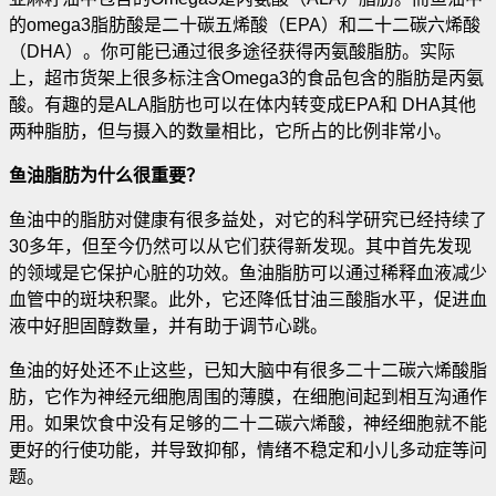
的omega3脂肪酸是二十碳五烯酸（EPA）和二十二碳六烯酸
（DHA）
。你可能已通过很多途径获得丙氨酸脂肪。实际
上，超市货架上很多标注含Omega3的食品包含的脂肪是丙氨
酸。有趣的是ALA脂肪也可以在体内转变成EPA和 DHA其他
两种脂肪，但与摄入的数量相比，它所占的比例非常小。
鱼油脂肪为什么很重要？
鱼油中的脂肪对健康有很多益处，对它的科学研究已经持续了
30多年，但至今仍然可以从它们获得新发现。其中首先发现
的领域是它保护心脏的功效。鱼油脂肪可以通过稀释血液减少
血管中的斑块积聚。此外，它还降低甘油三酸脂水平，促进血
液中好胆固醇数量，并有助于调节心跳。
鱼油的好处还不止这些，已知大脑中有很多二十二碳六烯酸脂
肪，它作为神经元细胞周围的薄膜，在细胞间起到相互沟通作
用。如果饮食中没有足够的二十二碳六烯酸，神经细胞就不能
更好的行使功能，并导致抑郁，情绪不稳定和小儿多动症等问
题。