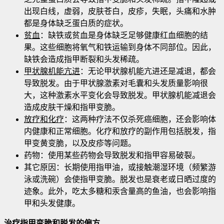
出现白线，虚弱，皮肤苍白，皮疹，失眠，头痛和水肿
都是身体缺乏蛋白质的症状。
贫血
：缺铁或贫血是身体缺乏足够健康红血细胞的结
果。这些细胞将氧气和铁运输到身体不同部位。因此，
缺铁会造成指甲断裂和头发稀疏。
甲状腺机能亢进
：无论甲状腺机能亢进还是减退，都会
导致脱发。由于甲状腺激素对毛囊和头发质量影响很
大，这种激素水平变化会导致脱发。甲状腺机能减退会
造成皮肤干燥和指甲变脆。
放疗和化疗
：这两种疗法不仅杀死癌细胞，还会影响体
内健康和正常细胞。化疗和放疗的副作用包括脱发，指
甲变黄变脆，以及皮疹等问题。
药物：使用某些药物会导致脱发和指甲容易破裂。
其它原因：长期使用指甲油，或接触潮湿环境（频繁游
泳或洗碗）会使指甲变脆。脱发也是衰老或日晒过度的
迹象。此外，吃太多糖和汞含量高的鱼油，也会影响指
甲和头发健康。
治疗指甲变脆和脱发的偏方