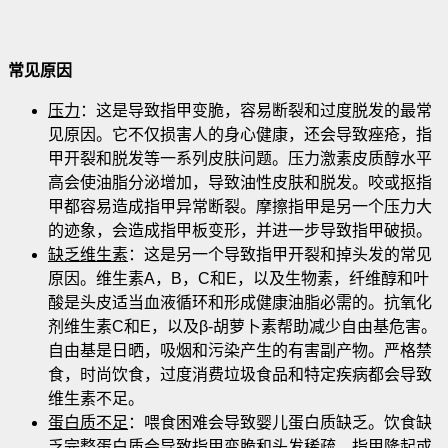
常见原因
压力
：这是导致指甲变脆，容易断裂和过度脱发的最常
见原因。它不仅损害人的身心健康，还会导致痤疮，指
甲开裂和脱发等一系列皮肤问题。压力激素皮质醇水平
高会使油脂分泌增加，导致油性皮肤和脱发。咬或抠指
甲都容易造成指甲异常断裂。摩擦指甲是另一个压力大
的迹象，会造成指甲板变形，并进一步导致指甲破损。
缺乏维生素
：这是另一个导致指甲开裂和掉头发的常见
原因。维生素A，B，C和E，以及生物素，纤维醇和叶
酸是头皮适当血液循环和形成健康油脂必需的。抗氧化
剂维生素C和E，以及β-胡萝卜素帮助减少自由基危害。
自由基是日晒，吸烟和污染产生的有害副产物。严格禁
食，时尚饮食，过度消费垃圾食品和特定疾病都会导致
维生素不足。
蛋白质不足
：喂食困难会导致婴儿蛋白质缺乏。饮食缺
乏完整蛋白质会导致指甲变脆和头发稀疏。指甲隆起或