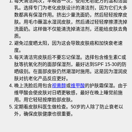
每天清洁两次，早晚各一次，使用无皂配方的温和洁面
乳。选择专门为老化皮肤设计的清洁剂，因为它们大多
数都具有保湿作用
。挤出少量洗面奶，然后轻轻按摩皮
肤。用毛巾蘸温水湿润皮肤，然后通过轻轻摩擦漂洗掉
洗面奶。这样做不仅能清洗掉清洁剂，还能给皮肤去角
质。
避免过度晒太阳，因为这会导致皮肤癌和加快衰老速
度。
每天清洁完皮肤后不要忘记保湿。选择包含维生素C或
肽等抗氧化剂的面部保湿剂，最好达到SPF 15-30的防
晒级别。在面部皮肤仍然潮湿时施用。这是因为湿润皮
肤对抗老化产品反应更好。
晚上洗脸后用包含
视黄醇
或
维甲酸
的护肤霜保湿。由于
维甲酸会使皮肤对日晒更敏感，最好在晚上睡觉前施
用。用它轻轻按摩脸部皮肤。
定期看皮肤科医生做检查。50岁的人除了防止衰老以
外，确保皮肤健康也很重要。