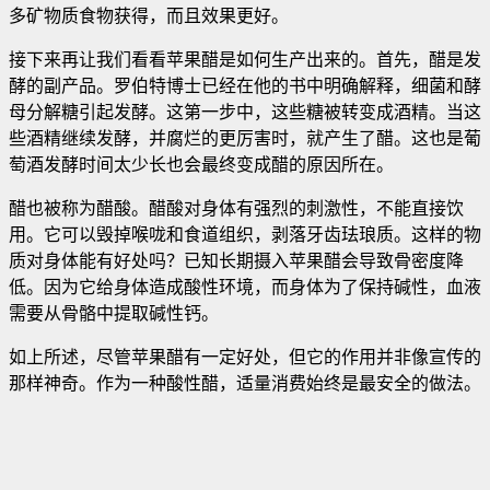
多矿物质食物获得，而且效果更好。
接下来再让我们看看苹果醋是如何生产出来的。首先，醋是发
酵的副产品。罗伯特博士已经在他的书中明确解释，细菌和酵
母分解糖引起发酵。这第一步中，这些糖被转变成酒精。当这
些酒精继续发酵，并腐烂的更厉害时，就产生了醋。这也是葡
萄酒发酵时间太少长也会最终变成醋的原因所在。
醋也被称为醋酸。醋酸对身体有强烈的刺激性，不能直接饮
用。它可以毁掉喉咙和食道组织，剥落牙齿珐琅质。这样的物
质对身体能有好处吗？已知长期摄入苹果醋会导致骨密度降
低。因为它给身体造成酸性环境，而身体为了保持碱性，血液
需要从骨骼中提取碱性钙。
如上所述，尽管苹果醋有一定好处，但它的作用并非像宣传的
那样神奇。作为一种酸性醋，适量消费始终是最安全的做法。