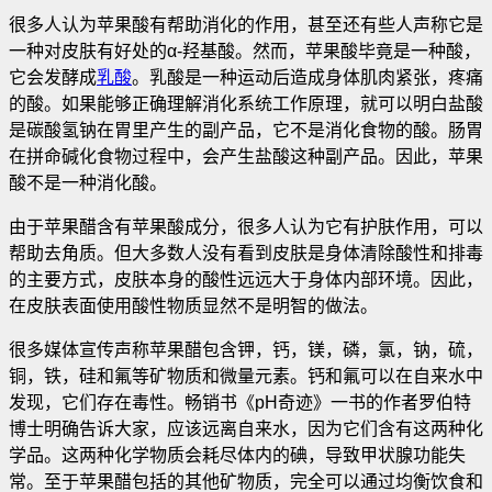
很多人认为苹果酸有帮助消化的作用，甚至还有些人声称它是
一种对皮肤有好处的α-羟基酸。然而，苹果酸毕竟是一种酸，
它会发酵成
乳酸
。乳酸是一种运动后造成身体肌肉紧张，疼痛
的酸。如果能够正确理解消化系统工作原理，就可以明白盐酸
是碳酸氢钠在胃里产生的副产品，它不是消化食物的酸。肠胃
在拼命碱化食物过程中，会产生盐酸这种副产品。因此，苹果
酸不是一种消化酸。
由于苹果醋含有苹果酸成分，很多人认为它有护肤作用，可以
帮助去角质。但大多数人没有看到皮肤是身体清除酸性和排毒
的主要方式，皮肤本身的酸性远远大于身体内部环境。因此，
在皮肤表面使用酸性物质显然不是明智的做法。
很多媒体宣传声称苹果醋包含钾，钙，镁，磷，氯，钠，硫，
铜，铁，硅和氟等矿物质和微量元素。钙和氟可以在自来水中
发现，它们存在毒性。畅销书《pH奇迹》一书的作者罗伯特
博士明确告诉大家，应该远离自来水，因为它们含有这两种化
学品。这两种化学物质会耗尽体内的碘，导致甲状腺功能失
常。至于苹果醋包括的其他矿物质，完全可以通过均衡饮食和