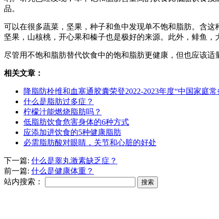
品。
可以在很多蔬菜，坚果，种子和鱼中发现单不饱和脂肪。含这
坚果，山核桃，开心果和榛子也是极好的来源。此外，鲱鱼，
尽管用不饱和脂肪替代饮食中的饱和脂肪更健康，但也应该适
相关文章：
降脂防栓维和血塞通胶囊荣登2022-2023年度“中国家
什么是脂肪过多症？
柠檬汁能燃烧脂肪吗？
低脂肪饮食危害身体的6种方式
应添加进饮食的5种健康脂肪
必需脂肪酸对眼睛，关节和心脏的好处
下一篇:
什么是睾丸激素缺乏症？
前一篇:
什么是健康体重？
站内搜索：