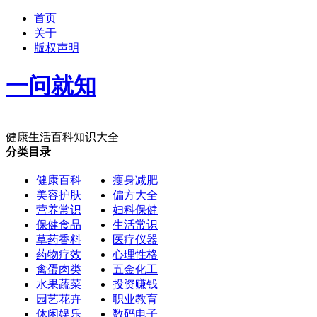
首页
关于
版权声明
一问就知
健康生活百科知识大全
分类目录
健康百科
瘦身减肥
美容护肤
偏方大全
营养常识
妇科保健
保健食品
生活常识
草药香料
医疗仪器
药物疗效
心理性格
禽蛋肉类
五金化工
水果蔬菜
投资赚钱
园艺花卉
职业教育
休闲娱乐
数码电子