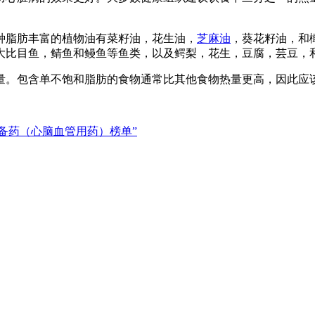
种脂肪丰富的植物油有菜籽油，花生油，
芝麻油
，葵花籽油，和
大比目鱼，鲭鱼和鳗鱼等鱼类，以及鳄梨，花生，豆腐，芸豆，
量。包含单不饱和脂肪的食物通常比其他食物热量更高，因此应
庭常备药（心脑血管用药）榜单”