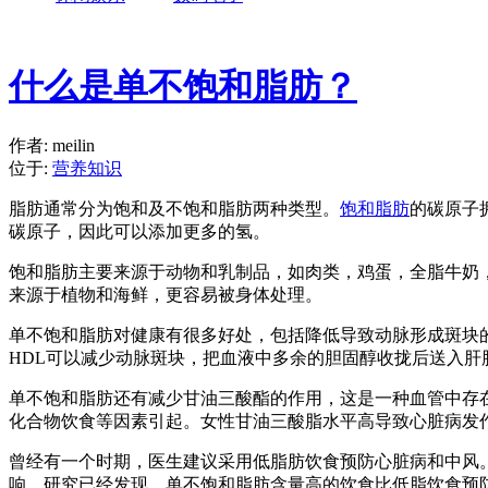
什么是单不饱和脂肪？
作者: meilin
位于:
营养知识
脂肪通常分为饱和及不饱和脂肪两种类型。
饱和脂肪
的碳原子
碳原子，因此可以添加更多的氢
。
饱和脂肪主要来源于动物和乳制品，如肉类，鸡蛋，全脂牛奶
来源于植物和海鲜，更容易被身体处理。
单不饱和脂肪对健康有很多好处，包括降低导致动脉形成斑块
HDL可以减少动脉斑块，把血液中多余的胆固醇收拢后送入肝
单不饱和脂肪还有减少甘油三酸酯的作用，这是一种血管中存
化合物饮食等因素引起。女性甘油三酸脂水平高导致心脏病发
曾经有一个时期，医生建议采用低脂肪饮食预防心脏病和中风
响。研究已经发现，单不饱和脂肪含量高的饮食比低脂饮食预