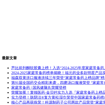
最新文章
芦比前列酮软胶囊上榜！入选“2024-2025年度家庭常备
2024-2025家庭常备药榜单揭晓！福元药业多款明星产
福森双黄连口服液连续三年荣登“家庭常备药上榜品牌”榜
第91届全国药交会精彩来袭，四磨汤口服液荣登 “家庭常
家庭常备药 | 国风健脑丸荣耀登榜
荣耀加冕！寰领医药·金贝钙实力入选『家庭常备药上榜
实力登榜！肤阴洁®复方黄松湿巾荣登中国家庭常备药榜
核心产品再获殊荣！科源制药子公司两款产品荣登“家庭