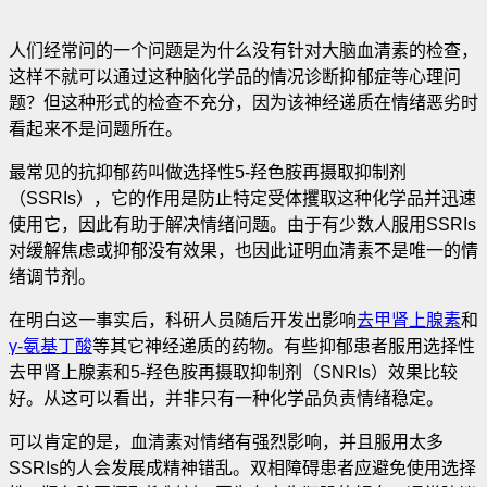
人们经常问的一个问题是为什么没有针对大脑血清素的检查
，
这样不就可以通过这种脑化学品的情况诊断抑郁症等心理问
题？但这种形式的检查不充分，因为该神经递质在情绪恶劣时
看起来不是问题所在。
最常见的抗抑郁药叫做选择性5-羟色胺再摄取抑制剂
（SSRIs），它的作用是防止特定受体攫取这种化学品并迅速
使用它，因此有助于解决情绪问题。由于有少数人服用SSRIs
对缓解焦虑或抑郁没有效果，也因此证明血清素不是唯一的情
绪调节剂。
在明白这一事实后，科研人员随后开发出影响
去甲肾上腺素
和
γ-氨基丁酸
等其它神经递质的药物。有些抑郁患者服用选择性
去甲肾上腺素和5-羟色胺再摄取抑制剂（SNRIs）效果比较
好。从这可以看出，并非只有一种化学品负责情绪稳定。
可以肯定的是，血清素对情绪有强烈影响，并且服用太多
SSRIs的人会发展成精神错乱。双相障碍患者应避免使用选择